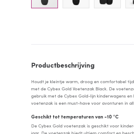
Ga
naar
het
begin
van
de
Productbeschrijving
afbeeldingen-
gallerij
Houdt je kleintje warm, droog en comfortabel t
met de Cybex Gold Voetenzak Black. De voetenza
gebruik met de Cybex Gold-lijn kinderwagens en bu
voetenzak is een must-have voor avonturen in a
Geschikt tot temperaturen van -10 °C
De Cybex Gold voetenzak is geschikt voor kinde
jaar. De voetenzak biedt ultiem comfort en besche