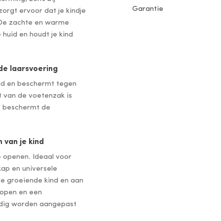
Garantie
rgt ervoor dat je kindje
. De zachte en warme
huid en houdt je kind
de laarsvoering
nd en beschermt tegen
 van de voetenzak is
it beschermt de
 van je kind
te openen. Ideaal voor
kap en universele
e groeiende kind en aan
nopen en een
udig worden aangepast