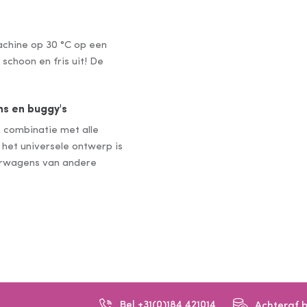
chine op 30 °C op een
schoon en fris uit! De
s en buggy's
 combinatie met alle
 het universele ontwerp is
erwagens van andere
Bel +31(0)184 421014
Achteraf b