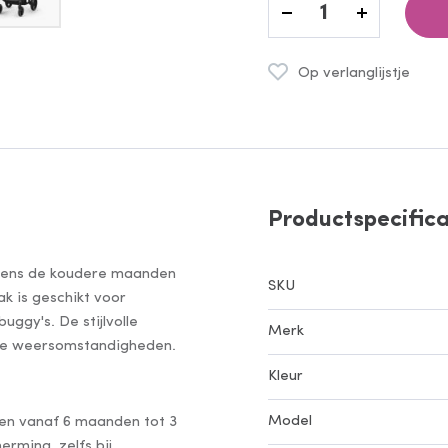
Verlaag
Verhoog
Op verlanglijstje
Productspecifica
ijdens de koudere maanden
SKU
k is geschikt voor
ggy's. De stijlvolle
Merk
lle weersomstandigheden.
Kleur
Model
ren vanaf 6 maanden tot 3
rming, zelfs bij