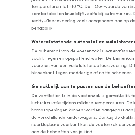
temperaturen tot -10 °C. De TOG-waarde van 5 zo
comfortabel en knus blijft, zelfs bij extreme kou
teddy-fleecevoering voelt aangenaam aan op de 
behaaglijk.
Waterafstotende buitenstof en vuilafstoten
De buitenstof van de voetenzak is waterafstote
vocht, regen en opspattend water. De binnenkant
voorzien van een vuilafstotende laarsvoering. D
binnenkant tegen modderige of natte schoenen.
Gemakkelijk aan te passen aan de behoeften
De ventilatierits in de voetenzak is gemakkelijk 
luchtcirculatie tijdens mildere temperaturen. De 
harnasopeningen kunnen worden aangepast aan j
de verschillende kinderwagens. Dankzij de drukk
neerklapbare voorkant kan de voetenzak eenvo
aan de behoeften van je kind.