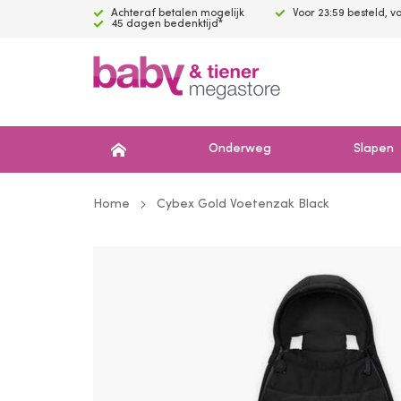
Achteraf betalen mogelijk
Voor 23:59 besteld, 
45 dagen bedenktijd*
Onderweg
Slapen
Home
Cybex Gold Voetenzak Black
Ga
naar
het
einde
van
de
afbeeldingen-