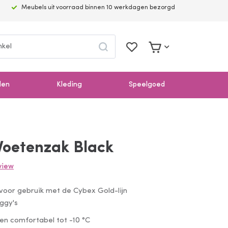
Meubels uit voorraad binnen 10 werkdagen bezorgd
Search
Mijn
Mijn winkelwagen
verlanglijst
den
Kleding
Speelgoed
Voetenzak Black
eview
voor gebruik met de Cybex Gold-lijn
ggy's
en comfortabel tot -10 °C