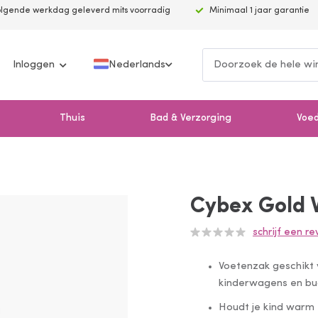
volgende werkdag geleverd mits voorradig
Minimaal 1 jaar garantie
Inloggen
Nederlands
Thuis
Bad & Verzorging
Voe
Cybex Gold 
Waardering:
schrijf een r
0
100
% of
Voetenzak geschikt 
kinderwagens en bu
Houdt je kind warm 